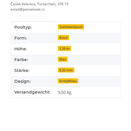
České Velenice, Tschechien, 378 10
email@pamatovat.cz
Produkteigenschaft
Wert
Pooltyp:
Stahlwandpool
Form:
Rund
Höhe:
1,20 m
Farbe:
Blau
Stärke:
0,32 mm
Design:
Kristallblau
Versandgewicht:
9,50 kg