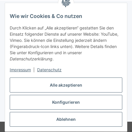
Wie wir Cookies & Co nutzen
Informationen
Durch Klicken auf „Alle akzeptieren“ gestatten Sie den
Einsatz folgender Dienste auf unserer Website: YouTube,
Gesetzliche Informationen
Vimeo. Sie können die Einstellung jederzeit ändern
(Fingerabdruck-Icon links unten). Weitere Details finden
Sie unter
Konfigurieren
und in unserer
Starke Marken
Datenschutzerklärung
.
ALTONE
Impressum
|
Datenschutz
GARTLER
Alle akzeptieren
SPIRATO
Konfigurieren
Vertrag widerrufen
* Alle Preise inkl. gesetzlicher USt., zzgl.
Versand
Ablehnen
© Weixelbaumer GmbH