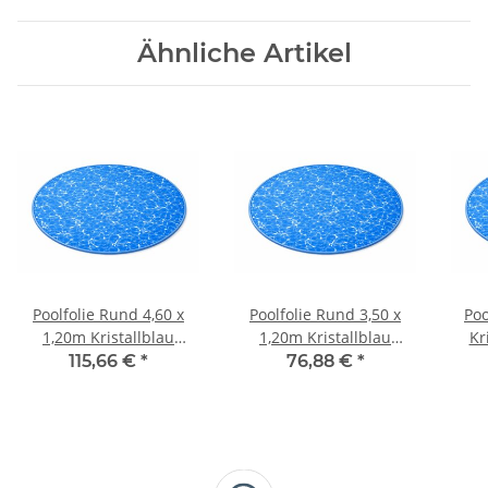
Ähnliche Artikel
Poolfolie Rund 4,60 x
Poolfolie Rund 3,50 x
Poo
1,20m Kristallblau
1,20m Kristallblau
Kr
classic / 0,32mm
classic / 0,32mm
115,66 €
*
76,88 €
*