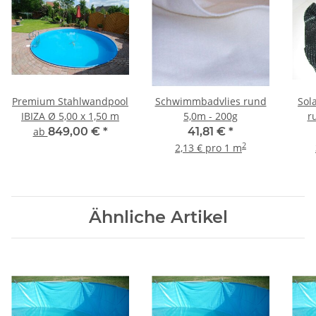
Premium Stahlwandpool
Schwimmbadvlies rund
Sol
IBIZA Ø 5,00 x 1,50 m
5,0m - 200g
r
ab
849,00 €
*
41,81 €
*
2
2,13 € pro 1 m
Ähnliche Artikel