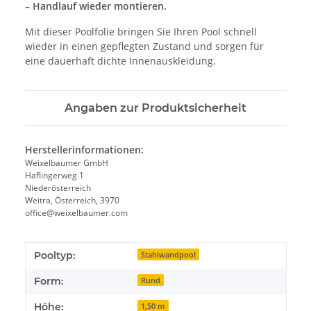
– Handlauf wieder montieren.
Mit dieser Poolfolie bringen Sie Ihren Pool schnell
wieder in einen gepflegten Zustand und sorgen für
eine dauerhaft dichte Innenauskleidung.
Angaben zur Produktsicherheit
Herstellerinformationen:
Weixelbaumer GmbH
Haflingerweg 1
Niederösterreich
Weitra, Österreich, 3970
office@weixelbaumer.com
Produkteigenschaft
Wert
Pooltyp:
Stahlwandpool
Form:
Rund
Höhe:
1,50 m