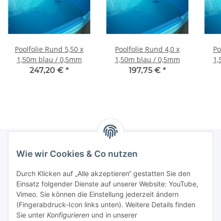
Poolfolie Rund 5,50 x
Poolfolie Rund 4,0 x
Po
1,50m blau / 0,5mm
1,50m blau / 0,5mm
1,
247,20 €
*
197,75 €
*
Wie wir Cookies & Co nutzen
Informationen
Durch Klicken auf „Alle akzeptieren“ gestatten Sie den
Einsatz folgender Dienste auf unserer Website: YouTube,
Gesetzliche Informationen
Vimeo. Sie können die Einstellung jederzeit ändern
(Fingerabdruck-Icon links unten). Weitere Details finden
Sie unter
Konfigurieren
und in unserer
Starke Marken