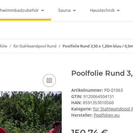
chwimmbadzubehör
Sauna
Haustechnik
folie
für Stahlwandpool Rund
Poolfolie Rund 3,50 x 1,20m blau / 0,
Poolfolie Rund 3
Artikelnummer:
PD-01063
GTIN:
9120064504151
HAN:
8591353010560
Kategorie:
für Stahlwandpool
Hersteller:
Poolfolien.eu
150,74 €