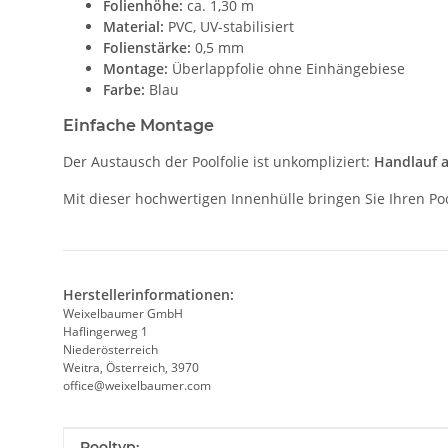
Folienhöhe:
ca. 1,30 m
Material:
PVC, UV-stabilisiert
Folienstärke:
0,5 mm
Montage:
Überlappfolie ohne Einhängebiese
Farbe:
Blau
Einfache Montage
Der Austausch der Poolfolie ist unkompliziert:
Handlauf a
Mit dieser hochwertigen Innenhülle bringen Sie Ihren Po
Herstellerinformationen:
Weixelbaumer GmbH
Haflingerweg 1
Niederösterreich
Weitra, Österreich, 3970
office@weixelbaumer.com
Produkteigenschaft
Wert
Pooltyp: