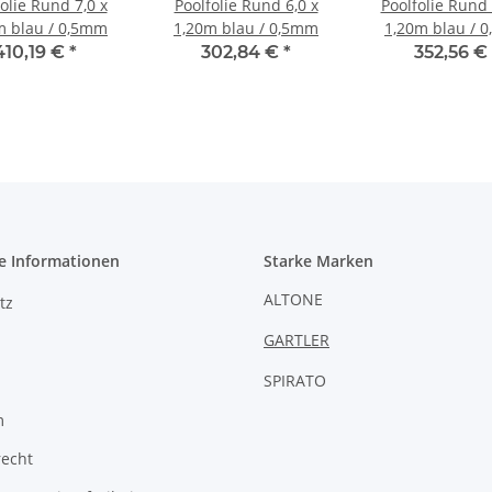
olie Rund 7,0 x
Poolfolie Rund 6,0 x
Poolfolie Rund 
m blau / 0,5mm
1,20m blau / 0,5mm
1,20m blau / 
410,19 €
*
302,84 €
*
352,56 €
e Informationen
Starke Marken
ALTONE
tz
GARTLER
SPIRATO
m
recht