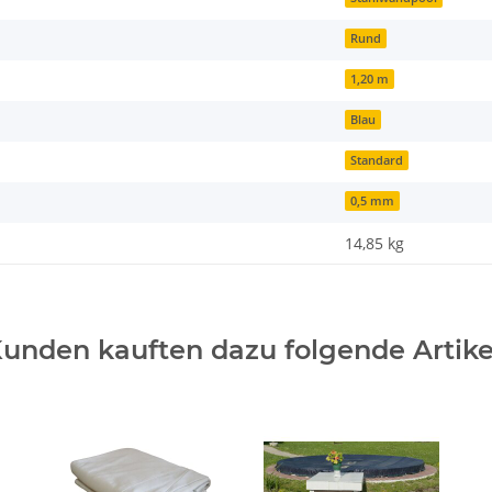
Rund
1,20 m
Blau
Standard
0,5 mm
14,85 kg
unden kauften dazu folgende Artike