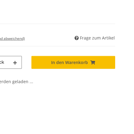
Frage zum Artikel
nd abweichend)
ck
In den Warenkorb
den geladen ...