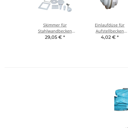
Skimmer für
Einlaufdüse für
Stahlwandbecken
Aufstellbecken
Standard
Stahlwandbecken
29,05 €
*
4,02 €
*