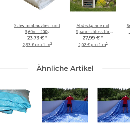
Schwimmbadvlies rund
Abdeckplane mit
S
3,60m - 200g
Spannschloss für
Rundbecken Ø 3,50-
23,73 €
*
27,99 €
*
3,60m
2
2
2,33 € pro 1 m
2,02 € pro 1 m
Ähnliche Artikel