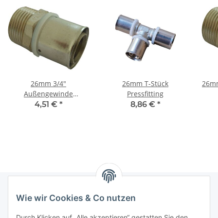
26mm 3/4"
26mm T-Stück
26mm
Außengewinde
Pressfitting
Pressfitting
4,51 €
*
8,86 €
*
Wie wir Cookies & Co nutzen
Informationen
Durch Klicken auf „Alle akzeptieren“ gestatten Sie den