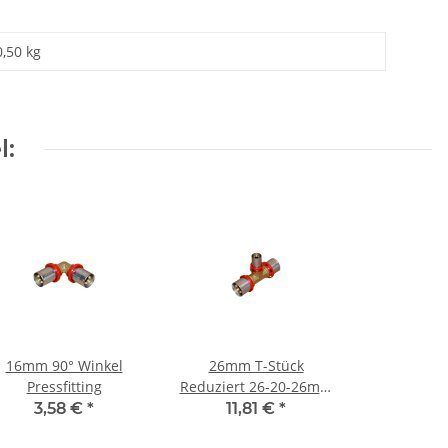
0,50 kg
l:
16mm 90° Winkel
26mm T-Stück
Pressfitting
Reduziert 26-20-26mm
Pressfitting
3,58 €
*
11,81 €
*