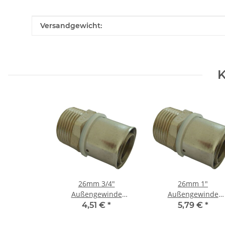
Produkteigenschaft
Wert
Versandgewicht:
K
26mm 3/4"
26mm 1"
Außengewinde
Außengewinde
Pressfitting
Pressfitting
4,51 €
*
5,79 €
*