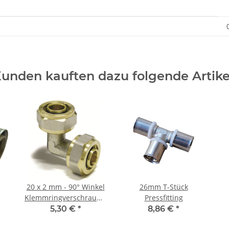
unden kauften dazu folgende Artike
20 x 2 mm - 90° Winkel
26mm T-Stück
Klemmringverschraubung
Pressfitting
DVGW
5,30 €
*
8,86 €
*