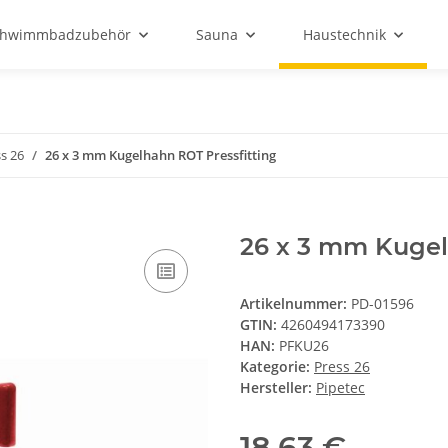
chwimmbadzubehör
Sauna
Haustechnik
s 26
26 x 3 mm Kugelhahn ROT Pressfitting
26 x 3 mm Kugel
Artikelnummer:
PD-01596
GTIN:
4260494173390
HAN:
PFKU26
Kategorie:
Press 26
Hersteller:
Pipetec
18,63 €