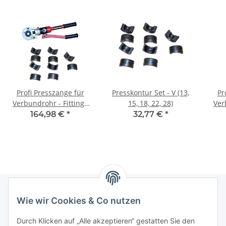
Profi Presszange für
Presskontur Set - V (13,
Pr
Verbundrohr - Fittings
15, 18, 22, 28)
Ver
mit Hydraulik 12-28mm
mit
164,98 €
*
32,77 €
*
V-Kontur für Kupfer
Wie wir Cookies & Co nutzen
Informationen
Durch Klicken auf „Alle akzeptieren“ gestatten Sie den