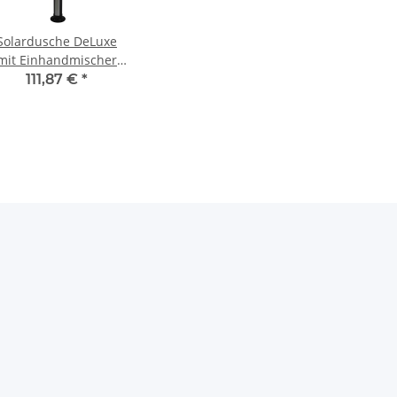
Solardusche DeLuxe
mit Einhandmischer
und Entnahmehahn
111,87 €
*