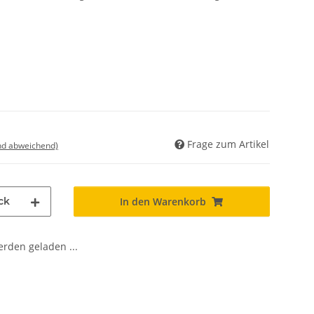
Frage zum Artikel
nd abweichend)
ck
In den Warenkorb
den geladen ...