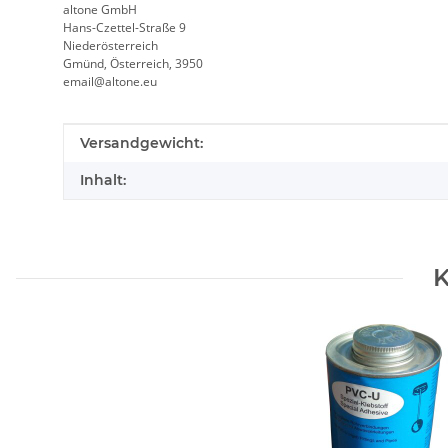
altone GmbH
Hans-Czettel-Straße 9
Niederösterreich
Gmünd, Österreich, 3950
email@altone.eu
Produkteigenschaft
Wert
Versandgewicht:
Inhalt:
K