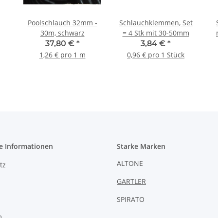
Poolschlauch 32mm -
Schlauchklemmen, Set
30m, schwarz
= 4 Stk mit 30-50mm
37,80 €
*
3,84 €
*
1,26 € pro 1 m
0,96 € pro 1 Stück
e Informationen
Starke Marken
ALTONE
tz
GARTLER
SPIRATO
m