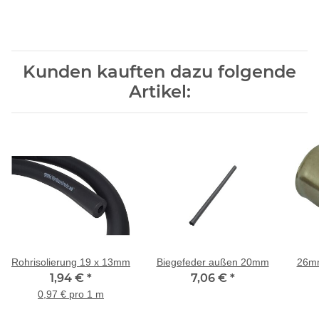
Kunden kauften dazu folgende
Artikel:
Rohrisolierung 19 x 13mm
Biegefeder außen 20mm
26mm
1,94 €
*
7,06 €
*
0,97 € pro 1 m