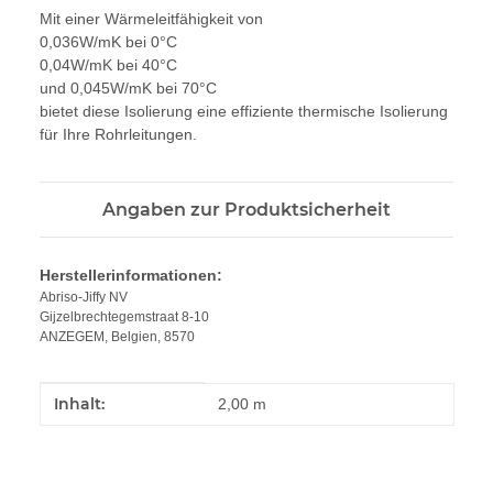
Mit einer Wärmeleitfähigkeit von
0,036W/mK bei 0°C
0,04W/mK bei 40°C
und 0,045W/mK bei 70°C
bietet diese Isolierung eine effiziente thermische Isolierung
für Ihre Rohrleitungen.
Angaben zur Produktsicherheit
Herstellerinformationen:
Abriso-Jiffy NV
Gijzelbrechtegemstraat 8-10
ANZEGEM, Belgien, 8570
Produkteigenschaft
Wert
Inhalt:
2,00 m