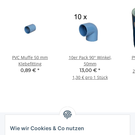
PVC Muffe 50 mm
10er Pack 90° Winkel,
P
Klebefitting
50mm
0,89 €
*
13,00 €
*
2
1,30 € pro 1 Stück
Wie wir Cookies & Co nutzen
Informationen