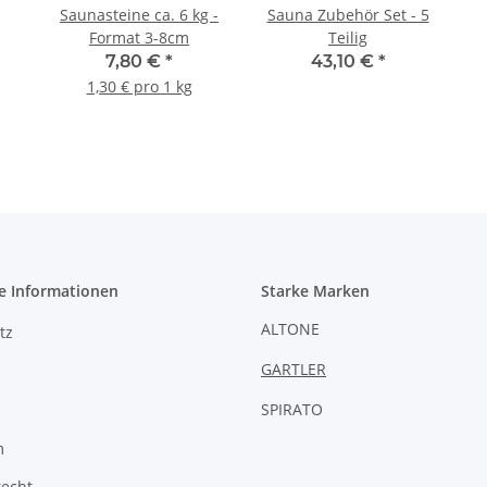
Saunasteine ca. 6 kg -
Sauna Zubehör Set - 5
Format 3-8cm
Teilig
7,80 €
*
43,10 €
*
1,30 € pro 1 kg
e Informationen
Starke Marken
ALTONE
tz
GARTLER
SPIRATO
m
recht