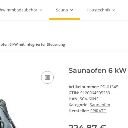
chwimmbadzubehör
Sauna
Haustechnik
ofen 6 kW mit integrierter Steuerung
Saunaofen 6 kW 
Artikelnummer:
PD-01645
GTIN:
9120064505233
HAN:
SCA-60NS
Kategorie:
Saunaofen
Hersteller:
SPIRATO
224,87 €