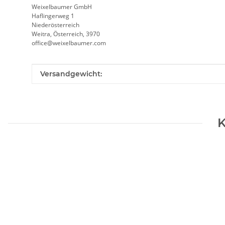
Weixelbaumer GmbH
Haflingerweg 1
Niederösterreich
Weitra, Österreich, 3970
office@weixelbaumer.com
Produkteigenschaft
Wert
Versandgewicht:
K