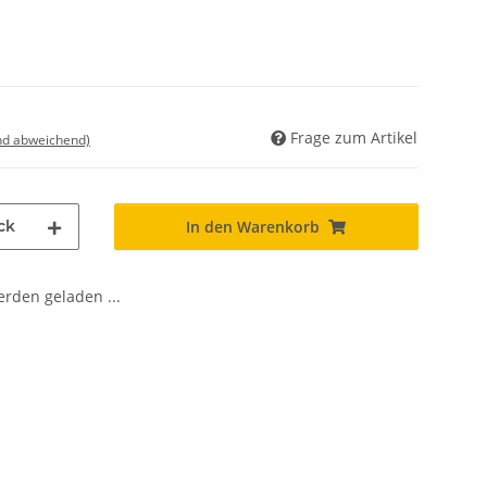
Frage zum Artikel
nd abweichend)
ck
In den Warenkorb
den geladen ...