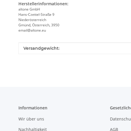
Herstellerinformationen:
altone GmbH
Hans-Czettel-Straße 9
Niederösterreich
Gmünd, Österreich, 3950
email@altone.eu
Produkteigenschaft
Wert
Versandgewicht:
Informationen
Gesetzlich
Wir über uns
Datenschu
Nachhaltigkeit
AGB