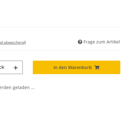
Frage zum Artikel
nd abweichend)
ck
In den Warenkorb
den geladen ...