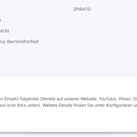
SPIRATO
m
recht
zur Barrierefreiheit
© Weixelbaumer GmbH
en Einsatz folgender Dienste auf unserer Website: YouTube, Vimeo. S
ck-Icon links unten). Weitere Details finden Sie unter
Konfigurieren
un