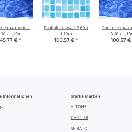
olie marmoriert
Poolfolie mosaik 3,60 x
Poolfolie marm
,60 x 1,10m
1,10m
3,60 x 1,1
145,77 €
*
100,57 €
*
100,57 
e Informationen
Starke Marken
ALTONE
tz
GARTLER
SPIRATO