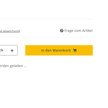
Frage zum Artikel
nd abweichend)
ck
In den Warenkorb
den geladen ...