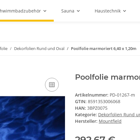
chwimmbadzubehör
Sauna
Haustechnik
folie
Dekorfolien Rund und Oval
Poolfolie marmoriert 6,40 x 1,20m
Poolfolie marmor
Artikelnummer:
PD-01267-m
GTIN:
8591353006068
HAN:
3BPZ0075
Kategorie:
Dekorfolien Rund u
Hersteller:
Mountfield
292,67 €