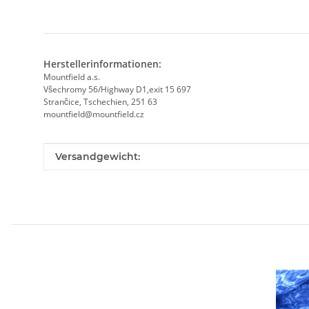
Herstellerinformationen:
Mountfield a.s.
Všechromy 56/Highway D1,exit 15 697
Strančice, Tschechien, 251 63
mountfield@mountfield.cz
Produkteigenschaft
Wert
Versandgewicht: