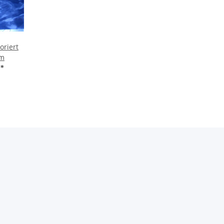
oriert
0m
€
*