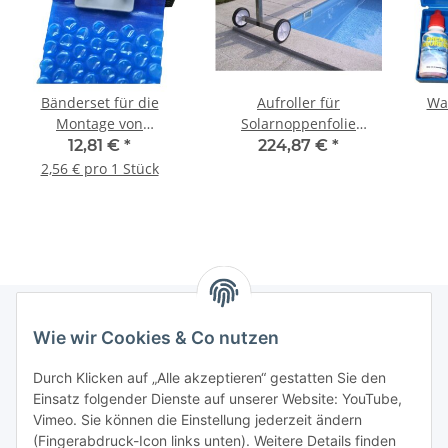
Bänderset für die
Aufroller für
Wa
Montage von
Solarnoppenfolie
Solarplanen auf
Edelstahl
12,81 €
*
224,87 €
*
Aufroller
2,56 € pro 1 Stück
Wie wir Cookies & Co nutzen
Informationen
Durch Klicken auf „Alle akzeptieren“ gestatten Sie den
Einsatz folgender Dienste auf unserer Website: YouTube,
Gesetzliche Informationen
Vimeo. Sie können die Einstellung jederzeit ändern
(Fingerabdruck-Icon links unten). Weitere Details finden