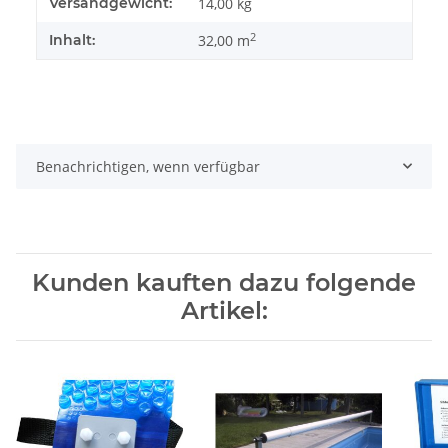
Produkteigenschaft
Wert
Versandgewicht:
14,00 kg
2
Inhalt:
32,00 m
Benachrichtigen, wenn verfügbar
Kunden kauften dazu folgende
Artikel: