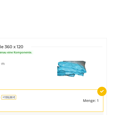
ie 360 x 120
 genau eine Komponente.
0 m
m
+159,00 €
Menge: 1