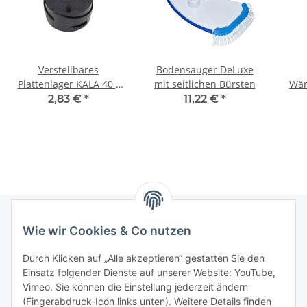
Verstellbares
Bodensauger DeLuxe
Plattenlager KALA 40 -
mit seitlichen Bürsten
Wär
70 mm
2,83 €
*
11,22 €
*
Wie wir Cookies & Co nutzen
Informationen
Durch Klicken auf „Alle akzeptieren“ gestatten Sie den
Einsatz folgender Dienste auf unserer Website: YouTube,
Gesetzliche Informationen
Vimeo. Sie können die Einstellung jederzeit ändern
(Fingerabdruck-Icon links unten). Weitere Details finden