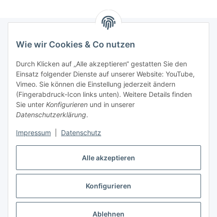
Wie wir Cookies & Co nutzen
Informationen
Durch Klicken auf „Alle akzeptieren“ gestatten Sie den
Einsatz folgender Dienste auf unserer Website: YouTube,
Gesetzliche Informationen
Vimeo. Sie können die Einstellung jederzeit ändern
(Fingerabdruck-Icon links unten). Weitere Details finden
Starke Marken
Sie unter
Konfigurieren
und in unserer
Datenschutzerklärung
.
ALTONE
Impressum
|
Datenschutz
GARTLER
SPIRATO
Alle akzeptieren
Konfigurieren
Vertrag widerrufen
* Alle Preise inkl. gesetzlicher USt., zzgl.
Versand
Ablehnen