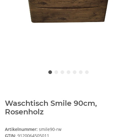
Waschtisch Smile 90cm,
Rosenholz
Artikelnummer:
smile90-rw
GTIN:
9120064505011