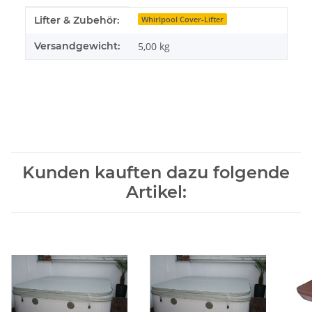
Produkteigenschaft
Wert
Lifter & Zubehör:
Whirlpool Cover-Lifter
Versandgewicht:
5,00 kg
Kunden kauften dazu folgende
Artikel: