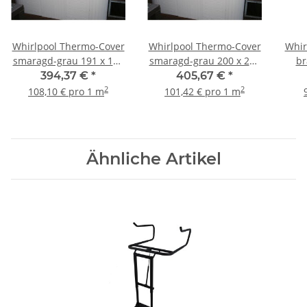
Whirlpool Thermo-Cover
Whirlpool Thermo-Cover
Whir
smaragd-grau 191 x 191
smaragd-grau 200 x 200
br
cm
cm
394,37 €
*
405,67 €
*
2
2
108,10 € pro 1 m
101,42 € pro 1 m
Ähnliche Artikel