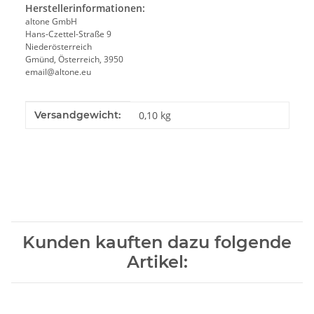
Herstellerinformationen:
altone GmbH
Hans-Czettel-Straße 9
Niederösterreich
Gmünd, Österreich, 3950
email@altone.eu
Produkteigenschaft
Wert
Versandgewicht:
0,10 kg
Kunden kauften dazu folgende
Artikel: