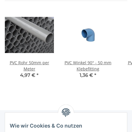
PVC Rohr 50mm per
PVC Winkel 90° - 50 mm
P
Meter
Klebefitting
4,97 €
*
1,36 €
*
Wie wir Cookies & Co nutzen