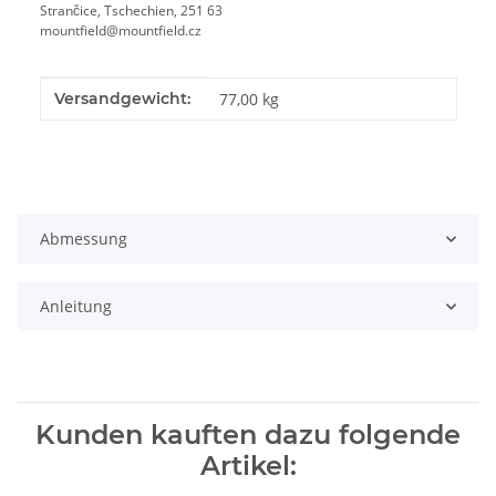
Strančice, Tschechien, 251 63
mountfield@mountfield.cz
Produkteigenschaft
Wert
Versandgewicht:
77,00 kg
Abmessung
Anleitung
Kunden kauften dazu folgende
Artikel: