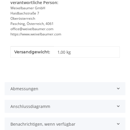
verantwortliche Person:
Weixelbaumer GmbH
Haidbachstraße 7
Oberösterreich
Pasching, Österreich, 4061
office@weixelbaumer.com
https://www.weixelbaumer.com
Produkteigenschaft
Wert
Versandgewicht:
1,00 kg
Abmessungen
Anschlussdiagramm
Benachrichtigen, wenn verfügbar