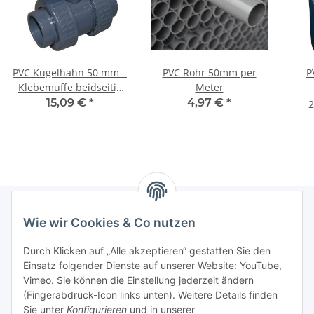
PVC Kugelhahn 50 mm –
PVC Rohr 50mm per
P
Klebemuffe beidseitig
Meter
mit
15,09 €
*
4,97 €
*
2
Überwurfverschraubung
Wie wir Cookies & Co nutzen
Informationen
Durch Klicken auf „Alle akzeptieren“ gestatten Sie den
Einsatz folgender Dienste auf unserer Website: YouTube,
Gesetzliche Informationen
Vimeo. Sie können die Einstellung jederzeit ändern
(Fingerabdruck-Icon links unten). Weitere Details finden
Sie unter
Konfigurieren
und in unserer
Starke Marken