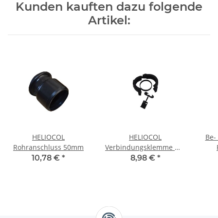
Kunden kauften dazu folgende
Artikel:
HELIOCOL
HELIOCOL
Be-
Rohranschluss 50mm
Verbindungsklemme mit
Dichtring
10,78 €
*
8,98 €
*