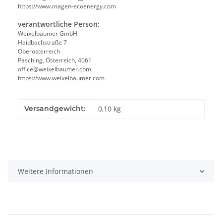
https://www.magen-ecoenergy.com
verantwortliche Person:
Weixelbaumer GmbH
Haidbachstraße 7
Oberösterreich
Pasching, Österreich, 4061
office@weixelbaumer.com
https://www.weixelbaumer.com
Produkteigenschaft
Wert
Versandgewicht:
0,10 kg
Weitere Informationen