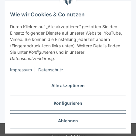
Wie wir Cookies & Co nutzen
Informationen
Durch Klicken auf „Alle akzeptieren“ gestatten Sie den
Einsatz folgender Dienste auf unserer Website: YouTube,
Gesetzliche Informationen
Vimeo. Sie können die Einstellung jederzeit ändern
(Fingerabdruck-Icon links unten). Weitere Details finden
Sie unter
Konfigurieren
und in unserer
Starke Marken
Datenschutzerklärung
.
ALTONE
Impressum
|
Datenschutz
GARTLER
Alle akzeptieren
SPIRATO
Konfigurieren
Vertrag widerrufen
* Alle Preise inkl. gesetzlicher USt., zzgl.
Versand
Ablehnen
© Weixelbaumer GmbH