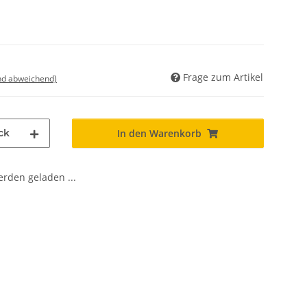
Frage zum Artikel
nd abweichend)
ck
In den Warenkorb
den geladen ...