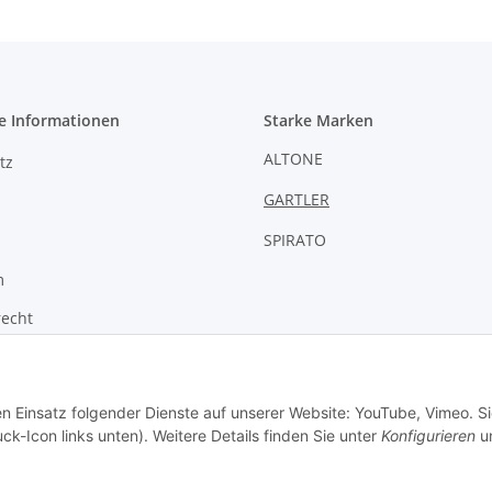
e Informationen
Starke Marken
ALTONE
tz
GARTLER
SPIRATO
m
recht
zur Barrierefreiheit
en Einsatz folgender Dienste auf unserer Website: YouTube, Vimeo. S
ck-Icon links unten). Weitere Details finden Sie unter
Konfigurieren
un