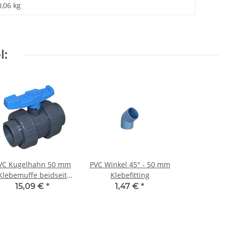
0,06 kg
l:
VC Kugelhahn 50 mm
PVC Winkel 45° - 50 mm
Klebemuffe beidseitig
Klebefitting
mit
15,09 €
*
1,47 €
*
erwurfverschraubung