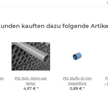
unden kauften dazu folgende Artike
 mm
PVC Rohr 50mm per
PVC Muffe 50 mm
P
Meter
Klebefitting
– 
4,97 €
*
0,89 €
*
Üb