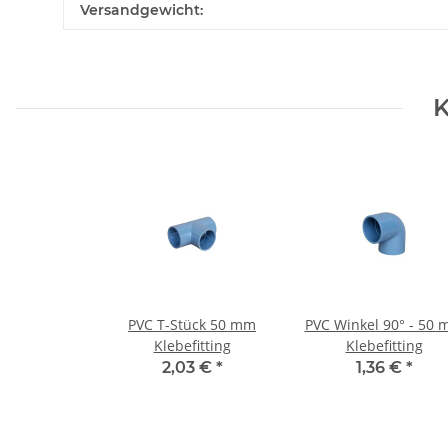
Produkteigenschaft
Wert
Versandgewicht:
K
PVC T-Stück 50 mm
PVC Winkel 90° - 50
Klebefitting
Klebefitting
2,03 €
*
1,36 €
*