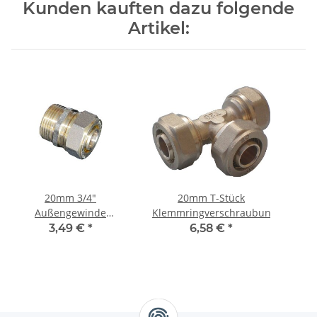
Kunden kauften dazu folgende
Artikel:
20mm 3/4"
20mm T-Stück
Außengewinde
Klemmringverschraubung
Klemmringverschraubung
Klem
3,49 €
*
6,58 €
*