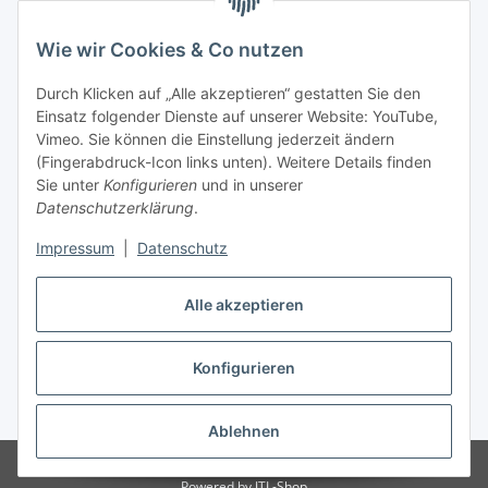
Wie wir Cookies & Co nutzen
Informationen
Durch Klicken auf „Alle akzeptieren“ gestatten Sie den
Einsatz folgender Dienste auf unserer Website: YouTube,
Gesetzliche Informationen
Vimeo. Sie können die Einstellung jederzeit ändern
(Fingerabdruck-Icon links unten). Weitere Details finden
Sie unter
Konfigurieren
und in unserer
Starke Marken
Datenschutzerklärung
.
ALTONE
Impressum
|
Datenschutz
GARTLER
Alle akzeptieren
SPIRATO
Konfigurieren
Vertrag widerrufen
* Alle Preise inkl. gesetzlicher USt., zzgl.
Versand
Ablehnen
© Weixelbaumer GmbH
Powered by
JTL-Shop