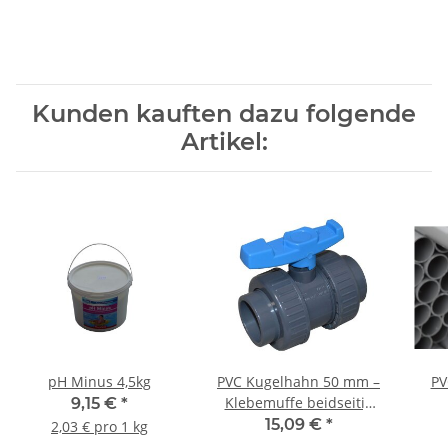
Kunden kauften dazu folgende
Artikel:
pH Minus 4,5kg
PVC Kugelhahn 50 mm –
PV
Klebemuffe beidseitig
9,15 €
*
mit
15,09 €
*
2,03 € pro 1 kg
Überwurfverschraubung