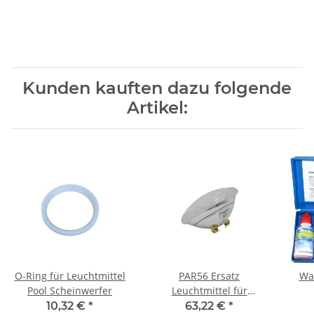
Kunden kauften dazu folgende
Artikel:
O-Ring für Leuchtmittel
PAR56 Ersatz
Wa
Pool Scheinwerfer
Leuchtmittel für
Schwimmbadscheinwerfer
10,32 €
*
63,22 €
*