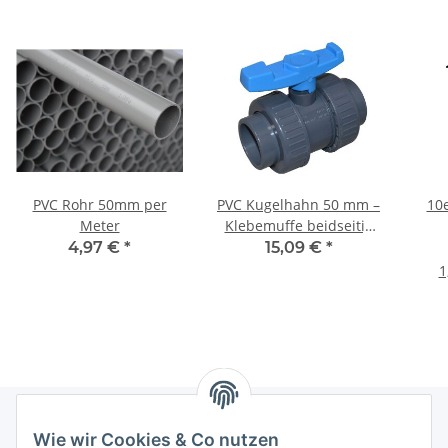
PVC Rohr 50mm per
PVC Kugelhahn 50 mm –
10e
Meter
Klebemuffe beidseitig
mit
4,97 €
*
15,09 €
*
Überwurfverschraubung
1
Wie wir Cookies & Co nutzen