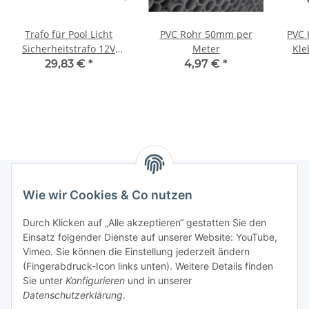
Trafo für Pool Licht
PVC Rohr 50mm per
PVC 
Sicherheitstrafo 12V
Meter
Kle
30W
29,83 €
*
4,97 €
*
Über
Wie wir Cookies & Co nutzen
Informationen
Durch Klicken auf „Alle akzeptieren“ gestatten Sie den
Einsatz folgender Dienste auf unserer Website: YouTube,
Gesetzliche Informationen
Vimeo. Sie können die Einstellung jederzeit ändern
(Fingerabdruck-Icon links unten). Weitere Details finden
Sie unter
Konfigurieren
und in unserer
Starke Marken
Datenschutzerklärung
.
ALTONE