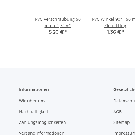
PVC Verschraubung 50
PVC Winkel 90° - 50
mm x 1,5" AG
Klebefitting
Klebefitting
5,20 €
*
1,36 €
*
Informationen
Gesetzlich
Wir über uns
Datenschu
Nachhaltigkeit
AGB
Zahlungsmöglichkeiten
Sitemap
Versandinformationen
Impressu