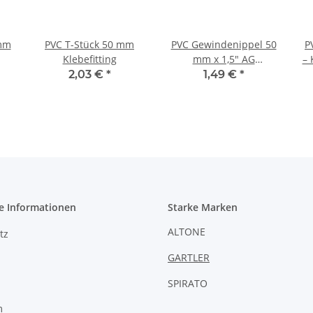
 mm
PVC T-Stück 50 mm
PVC Gewindenippel 50
P
Klebefitting
mm x 1,5" AG
– 
Klebefitting
2,03 €
*
1,49 €
*
Üb
e Informationen
Starke Marken
ALTONE
tz
GARTLER
SPIRATO
m