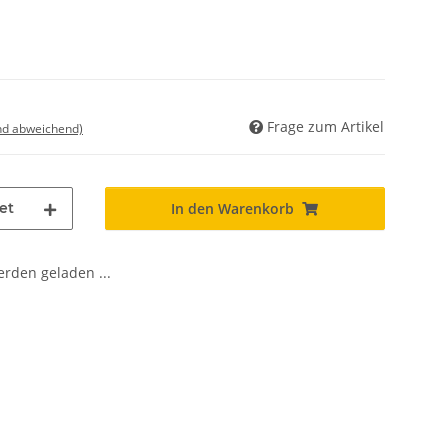
Frage zum Artikel
nd abweichend)
et
In den Warenkorb
den geladen ...