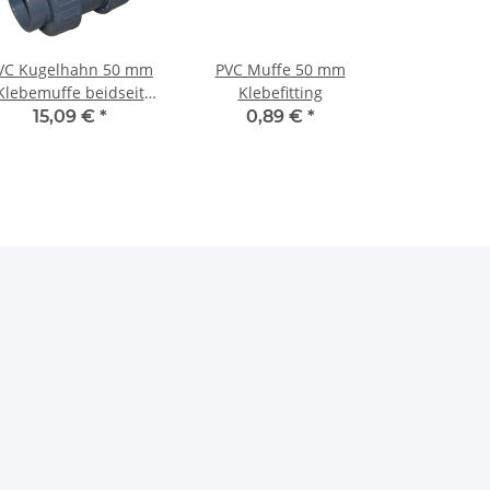
VC Kugelhahn 50 mm
PVC Muffe 50 mm
Klebemuffe beidseitig
Klebefitting
mit
15,09 €
*
0,89 €
*
erwurfverschraubung