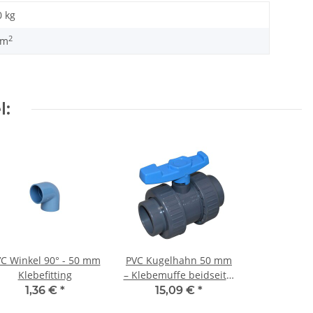
0 kg
2
 m
l:
C Winkel 90° - 50 mm
PVC Kugelhahn 50 mm
Klebefitting
– Klebemuffe beidseitig
mit
1,36 €
*
15,09 €
*
Überwurfverschraubung