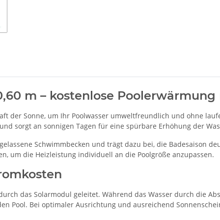
x 0,60 m – kostenlose Poolerwärmun
 Kraft der Sonne, um Ihr Poolwasser umweltfreundlich und ohne la
n und sorgt an sonnigen Tagen für eine spürbare Erhöhung der Wa
 eingelassene Schwimmbecken und trägt dazu bei, die Badesaison de
 um die Heizleistung individuell an die Poolgröße anzupassen.
tromkosten
durch das Solarmodul geleitet. Während das Wasser durch die Abs
den Pool. Bei optimaler Ausrichtung und ausreichend Sonnensch