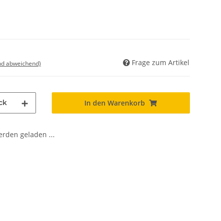
Frage zum Artikel
nd abweichend)
ck
In den Warenkorb
den geladen ...