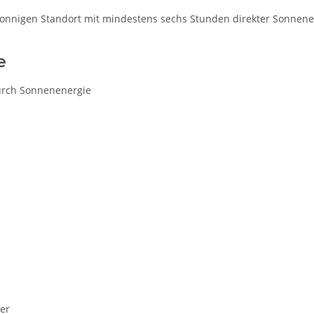
m sonnigen Standort mit mindestens sechs Stunden direkter Sonnen
e
urch Sonnenenergie
er