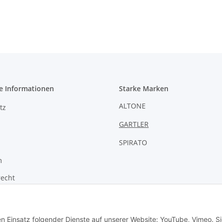
e Informationen
Starke Marken
ALTONE
tz
GARTLER
SPIRATO
m
recht
zur Barrierefreiheit
en Einsatz folgender Dienste auf unserer Website: YouTube, Vimeo. S