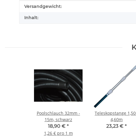
Produkteigenschaft
Wert
Versandgewicht:
Inhalt:
K
Poolschlauch 32mm -
Teleskopstange 1,50
15m, schwarz
4,60m
18,90 €
*
23,23 €
*
1,26 € pro 1 m