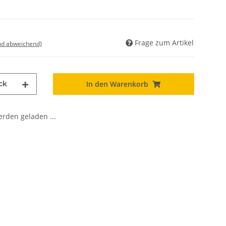
Frage zum Artikel
nd abweichend)
ck
In den Warenkorb
den geladen ...