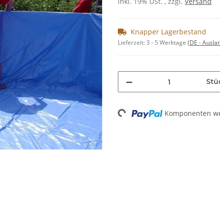
inkl. 19% USt. , zzgl.
Versand
Knapper Lagerbestand
Lieferzeit:
3 - 5 Werktage
(DE - Ausla
Stü
Komponenten wer
Loading...