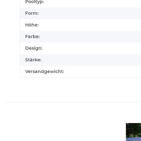
Produkteigenschaft
Wert
Pooltyp:
Form:
Höhe:
Farbe:
Design:
Stärke:
Versandgewicht: