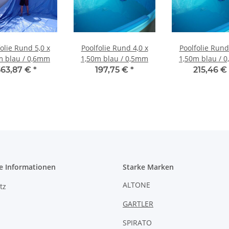
olie Rund 5,0 x
Poolfolie Rund 4,0 x
Poolfolie Rund
m blau / 0,6mm
1,50m blau / 0,5mm
1,50m blau / 
563,87 €
*
197,75 €
*
215,46 €
e Informationen
Starke Marken
ALTONE
tz
GARTLER
SPIRATO