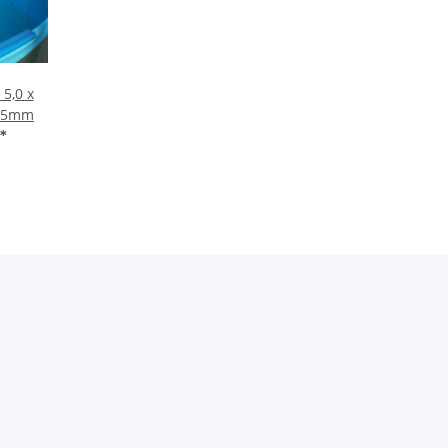
 5,0 x
0,5mm
*