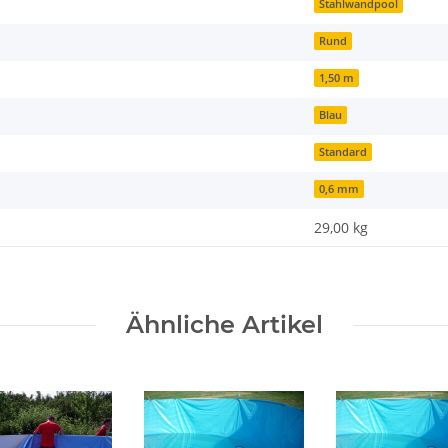
Stahlwandpool
Rund
1,50 m
Blau
Standard
0,6 mm
29,00 kg
Ähnliche Artikel