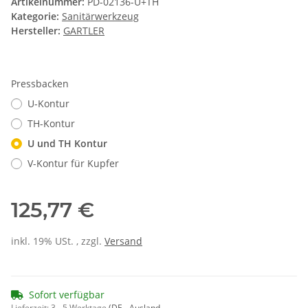
Artikelnummer:
PD-02136-U+TH
Kategorie:
Sanitärwerkzeug
Hersteller:
GARTLER
Pressbacken
U-Kontur
TH-Kontur
U und TH Kontur
V-Kontur für Kupfer
125,77 €
inkl. 19% USt. , zzgl.
Versand
Sofort verfügbar
Lieferzeit:
3 - 5 Werktage
(DE - Ausland