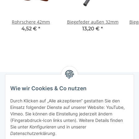
Rohrschere 42mm
Biegefeder außen 32mm
Bieg
4,52 €
*
13,20 €
*
Wie wir Cookies & Co nutzen
Informationen
Durch Klicken auf „Alle akzeptieren“ gestatten Sie den
Einsatz folgender Dienste auf unserer Website: YouTube,
Gesetzliche Informationen
Vimeo. Sie können die Einstellung jederzeit ändern
(Fingerabdruck-Icon links unten). Weitere Details finden
Sie unter
Konfigurieren
und in unserer
Starke Marken
Datenschutzerklärung
.
ALTONE