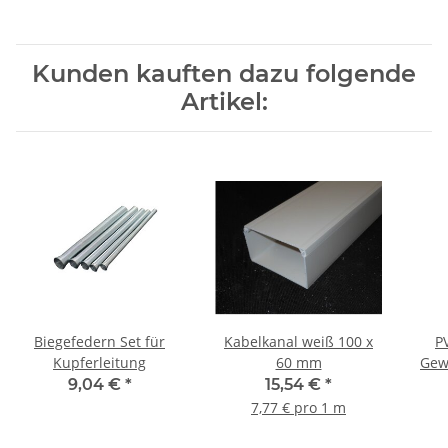
Kunden kauften dazu folgende
Artikel:
Biegefedern Set für
Kabelkanal weiß 100 x
P
Kupferleitung
60 mm
Gew
9,04 €
*
15,54 €
*
7,77 € pro 1 m