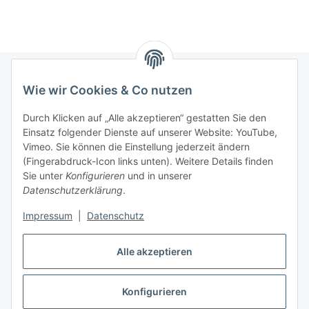
Wie wir Cookies & Co nutzen
Informationen
Durch Klicken auf „Alle akzeptieren“ gestatten Sie den
Einsatz folgender Dienste auf unserer Website: YouTube,
Gesetzliche Informationen
Vimeo. Sie können die Einstellung jederzeit ändern
(Fingerabdruck-Icon links unten). Weitere Details finden
Starke Marken
Sie unter
Konfigurieren
und in unserer
Datenschutzerklärung
.
ALTONE
Impressum
|
Datenschutz
GARTLER
SPIRATO
Alle akzeptieren
Konfigurieren
Vertrag widerrufen