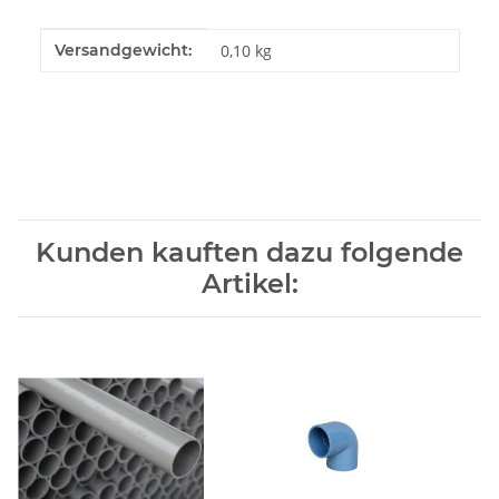
Produkteigenschaft
Wert
Versandgewicht:
0,10 kg
Kunden kauften dazu folgende
Artikel: