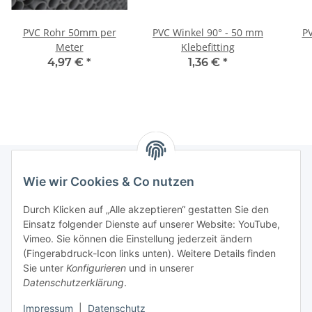
PVC Rohr 50mm per
PVC Winkel 90° - 50 mm
P
Meter
Klebefitting
4,97 €
*
1,36 €
*
Wie wir Cookies & Co nutzen
Informationen
Durch Klicken auf „Alle akzeptieren“ gestatten Sie den
Einsatz folgender Dienste auf unserer Website: YouTube,
Gesetzliche Informationen
Vimeo. Sie können die Einstellung jederzeit ändern
(Fingerabdruck-Icon links unten). Weitere Details finden
Sie unter
Konfigurieren
und in unserer
Starke Marken
Datenschutzerklärung
.
ALTONE
Impressum
|
Datenschutz