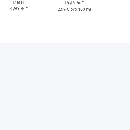
Meter
14,14 €
*
4,97 €
*
2,99 € pro 100 ml