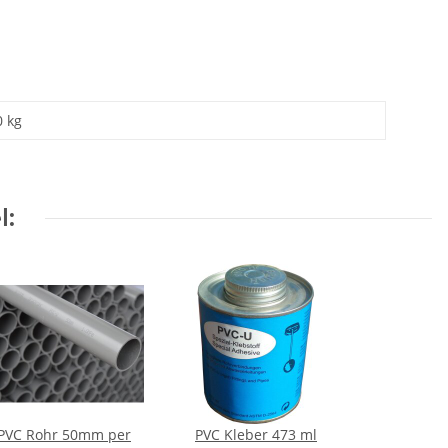
0 kg
l:
PVC Rohr 50mm per
PVC Kleber 473 ml