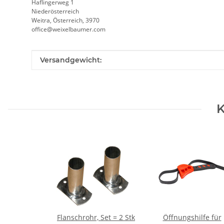
Haflingerweg 1
Niederösterreich
Weitra, Österreich, 3970
office@weixelbaumer.com
Produkteigenschaft
Wert
Versandgewicht:
K
Flanschrohr, Set = 2 Stk
Öffnungshilfe für