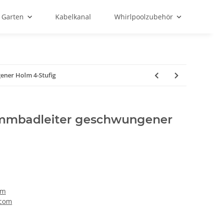
Garten
Kabelkanal
Whirlpoolzubehör
ener Holm 4-Stufig
immbadleiter geschwungener
lm
.com