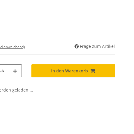
Frage zum Artikel
nd abweichend)
ck
In den Warenkorb
den geladen ...