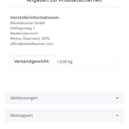
Angaben zur Produktsicherheit
Herstellerinformationen:
Weixelbaumer GmbH
Haflingerweg 1
Niederösterreich
Weitra, Österreich, 3970
office@weixelbaumer.com
Produkteigenschaft
Wert
Versandgewicht:
13,00 kg
Abmessungen
Montageart