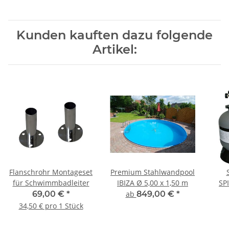
Kunden kauften dazu folgende
Artikel:
Flanschrohr Montageset
Premium Stahlwandpool
für Schwimmbadleiter
IBIZA Ø 5,00 x 1,50 m
SP
69,00 €
*
ab
849,00 €
*
34,50 € pro 1 Stück