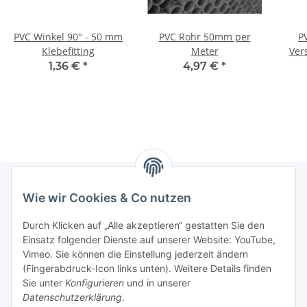
PVC Winkel 90° - 50 mm
PVC Rohr 50mm per
P
Klebefitting
Meter
Ver
1,36 €
*
4,97 €
*
Wie wir Cookies & Co nutzen
Informationen
Durch Klicken auf „Alle akzeptieren“ gestatten Sie den
Einsatz folgender Dienste auf unserer Website: YouTube,
Gesetzliche Informationen
Vimeo. Sie können die Einstellung jederzeit ändern
(Fingerabdruck-Icon links unten). Weitere Details finden
Sie unter
Konfigurieren
und in unserer
Starke Marken
Datenschutzerklärung
.